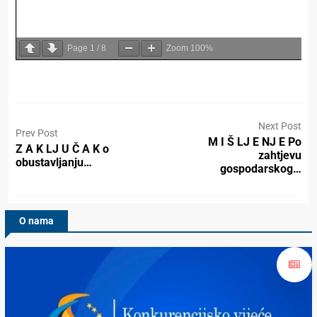
Page
1
/
8
Zoom
100%
Next Post
Prev Post
M I Š LJ E NJ E Po
Z A K LJ U Č A K o
zahtjevu
obustavljanju…
gospodarskog…
O nama