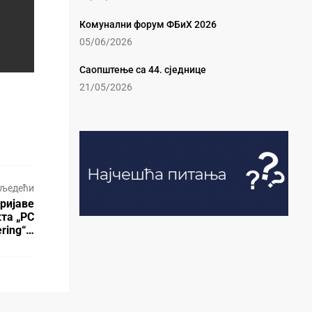
Комунални форум ФБиХ 2026
05/06/2026
Саопштење са 44. сједнице
21/05/2026
љедећи
ријаве
та „PC
ering“…