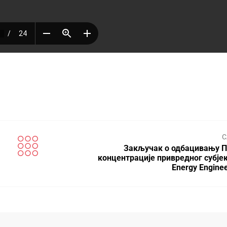
С
Закључак о одбацивању П
концентрације привредног субјек
Energy Engine