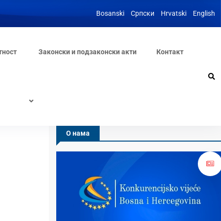
Bosanski
Српски
Hrvatski
English
тност
Законски и подзаконски акти
Контакт
О нама