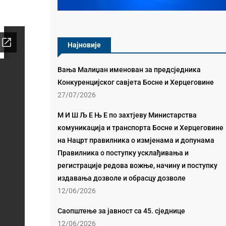
Најновије
Вања Малиџан именован за предсједника
Конкуренцијског савјета Босне и Херцеговине
27/07/2026
М И Ш Љ Е Њ Е по захтјеву Министарства
комуникација и транспорта Босне и Херцеговине
на Нацрт правилника о измјенама и допунама
Правилника о поступку усклађивања и
регистрације редова вожње, начину и поступку
издавања дозволе и обрасцу дозволе
12/06/2026
Саопштење за јавност са 45. сједнице
12/06/2026