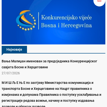
Најновије
Вања Малиџан именован за предсједника Конкуренцијског
савјета Босне и Херцеговине
27/07/2026
М И Ш Љ Е Њ Е по захтјеву Министарства комуникација и
транспорта Босне и Херцеговине на Нацрт правилника о
измјенама и допунама Правилника о поступку усклађивања и
регистрације редова вожње, начину и поступку издавања
дозволе и обрасцу дозволе