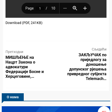
Download (PDF, 241KB)
Сљедећи
Претходни
ЗАКЉУЧАК по
МИШЉЕЊЕ на
приједлогу за
Нацрт Закона о
доношење
адвокатури
допунског рјешења
Федерације Босне и
привредног субјекта
Херцеговине,…
Telemach…
О нама