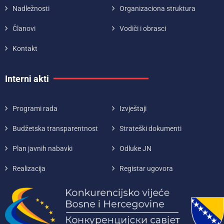
Nadležnosti
Organizaciona struktura
Članovi
Vodiči i obrasci
Kontakt
Interni akti
Programi rada
Izvještaji
Budžetska transparentnost
Strateški dokumenti
Plan javnih nabavki
Odluke JN
Realizacija
Registar ugovora