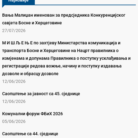
Најновије
Вања Малиџан именован за предсједника Конкуренцијског
савјета Босне и Херцеговине
27/07/2026
М И Ш Љ Е Њ Е по захтјеву Министарства комуникација и
транспорта Босне и Херцеговине на Нацрт правилника о
измјенама и допунама Правилника о поступку усклађивања и
регистрације редова вожње, начину и поступку издавања
дозволе и обрасцу дозволе
12/06/2026
Саопштење за јавност са 45. сједнице
12/06/2026
Комунални форум ФБиХ 2026
05/06/2026
Саопштење са 44. сједнице