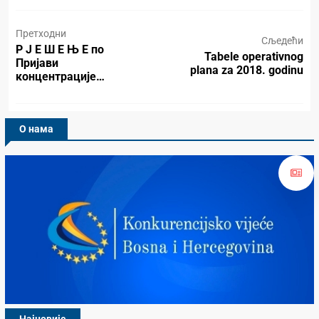
Претходни
Сљедећи
Р Ј Е Ш Е Њ Е по
Tabele operativnog
Пријави
plana za 2018. godinu
концентрације…
О нама