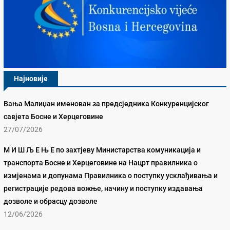
Најновије
Вања Малиџан именован за предсједника Конкуренцијског
савјета Босне и Херцеговине
27/07/2026
М И Ш Љ Е Њ Е по захтјеву Министарства комуникација и
транспорта Босне и Херцеговине на Нацрт правилника о
измјенама и допунама Правилника о поступку усклађивања и
регистрације редова вожње, начину и поступку издавања
дозволе и обрасцу дозволе
12/06/2026