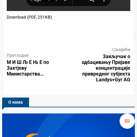
Download (PDF, 251KB)
Сљедећи
Претходни
Закључак о
М И Ш Љ Е Њ Е по
одбацивању Пријаве
Захтјеву
концентрације
Министарства…
привредног субјекта
Landys+Gyr AG
О нама