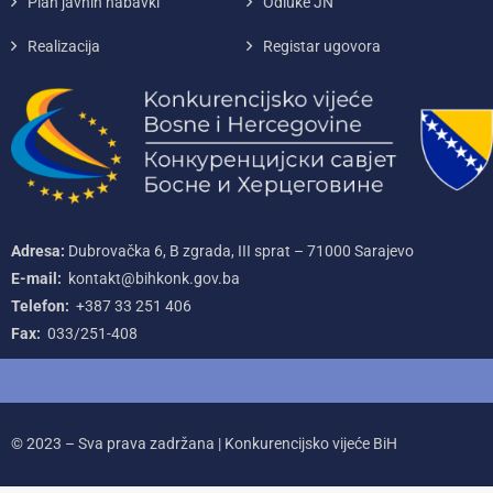
Plan javnih nabavki
Odluke JN
Realizacija
Registar ugovora
Adresa:
Dubrovačka 6, B zgrada, III sprat – 71000‌ Sarajevo
E-mail:
kontakt@bihkonk.gov.ba
Telefon:
+387‌ 33‌ 251‌ 406
Fax:
033/251-408
© 2023 – Sva prava zadržana | Konkurencijsko vijeće BiH