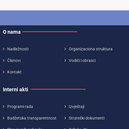
O nama
Nadležnosti
Organizaciona struktura
Članovi
Vodiči i obrasci
Kontakt
Interni akti
Programi rada
Izvještaji
Budžetska transparentnost
Strateški dokumenti