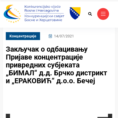
Kонцентрације
14/07/2021
Закључак о одбацивању
Пријаве концентрације
привредних субјеката
„БИМАЛ“ д.д. Брчко дистрикт
и „ЕРАКОВИЋ“ д.о.о. Бечеј