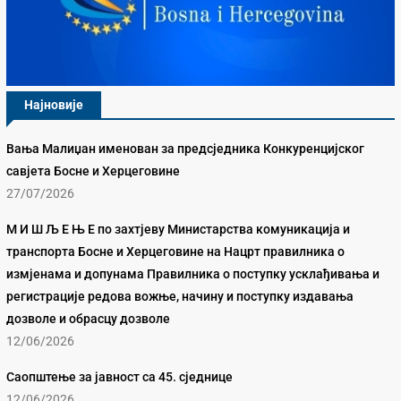
Најновије
Вања Малиџан именован за предсједника Конкуренцијског
савјета Босне и Херцеговине
27/07/2026
М И Ш Љ Е Њ Е по захтјеву Министарства комуникација и
транспорта Босне и Херцеговине на Нацрт правилника о
измјенама и допунама Правилника о поступку усклађивања и
регистрације редова вожње, начину и поступку издавања
дозволе и обрасцу дозволе
12/06/2026
Саопштење за јавност са 45. сједнице
12/06/2026