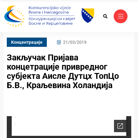
Kонцентрације
21/03/2019
Закључак Пријава
концетрације привредног
субјекта Аисле Дутцх ТопЦо
Б.В., Краљевина Холандија