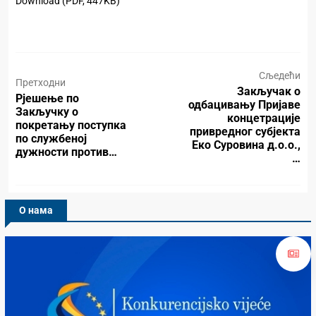
Download (PDF, 447KB)
Сљедећи
Претходни
Закључак о
Рјешење по
одбацивању Пријаве
Закључку о
концетрације
покретању поступка
привредног субјекта
по службеној
Еко Суровина д.о.о.,
дужности против…
…
О нама