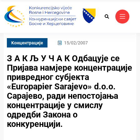
Kонцентрације
15/02/2007
З А К Љ У Ч А К Одбацује се
Пријава намјере концентрације
привредног субјекта
«Europapier Sarajevo» d.o.o.
Сарајево, ради непостојања
концентрације у смислу
одредби Закона о
конкуренцији.