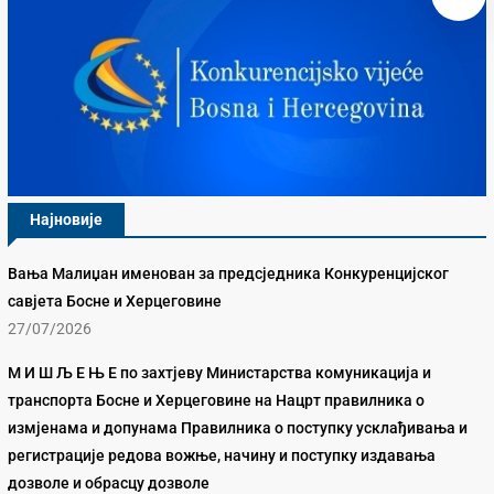
Најновије
Вања Малиџан именован за предсједника Конкуренцијског
савјета Босне и Херцеговине
27/07/2026
М И Ш Љ Е Њ Е по захтјеву Министарства комуникација и
транспорта Босне и Херцеговине на Нацрт правилника о
измјенама и допунама Правилника о поступку усклађивања и
регистрације редова вожње, начину и поступку издавања
дозволе и обрасцу дозволе