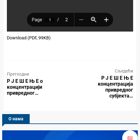
Download (PDF, 99KB)
Сљедећи
Претходни
Р Ј Е Ш Е Њ Е
Р Ј Е Ш Е Њ Е о
концентрација
концентрацији
привредног
привредног…
субјекта…
О нама