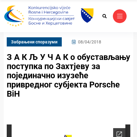
Забрањени споразуми
08/04/2018
З А К Љ У Ч А К о обустављању
поступка по Захтјеву за
појединачно изузеће
привредног субјекта Porsche
BiH