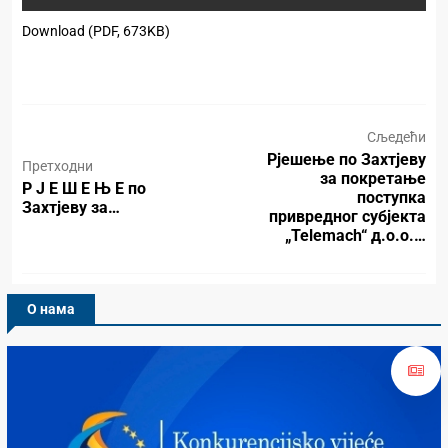
Download (PDF, 673KB)
Сљедећи
Рјешење по Захтјеву
Претходни
за покретање
Р Ј Е Ш Е Њ Е по
поступка
Захтјеву за…
привредног субјекта
„Telemach“ д.о.о.…
О нама