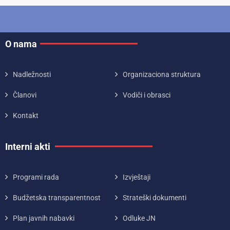
O nama
Nadležnosti
Organizaciona struktura
Članovi
Vodiči i obrasci
Kontakt
Interni akti
Programi rada
Izvještaji
Budžetska transparentnost
Strateški dokumenti
Plan javnih nabavki
Odluke JN