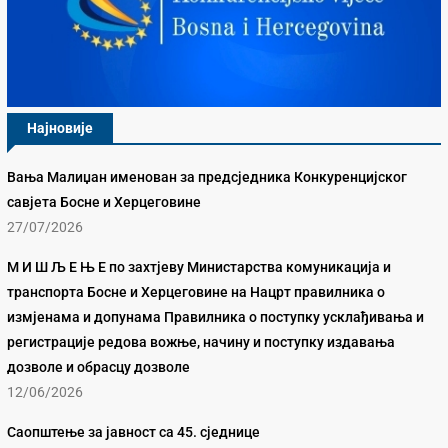
Најновије
Вања Малиџан именован за предсједника Конкуренцијског
савјета Босне и Херцеговине
27/07/2026
М И Ш Љ Е Њ Е по захтјеву Министарства комуникација и
транспорта Босне и Херцеговине на Нацрт правилника о
измјенама и допунама Правилника о поступку усклађивања и
регистрације редова вожње, начину и поступку издавања
дозволе и обрасцу дозволе
12/06/2026
Саопштење за јавност са 45. сједнице