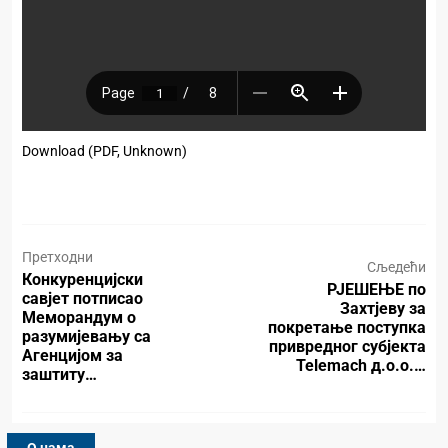
Download (PDF, Unknown)
Претходни
Сљедећи
Конкуренцијски
РЈЕШЕЊЕ по
савјет потписао
Захтјеву за
Меморандум о
покретање поступка
разумијевању са
привредног субјекта
Агенцијом за
Telemach д.о.о.…
заштиту…