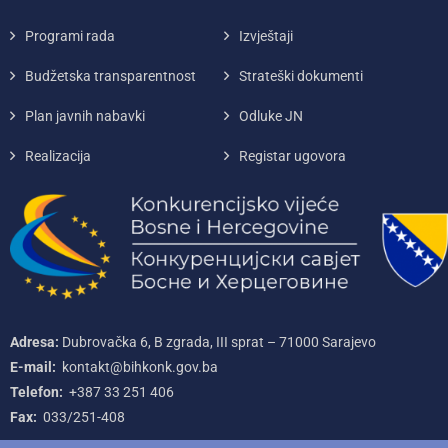
Programi rada
Izvještaji
Budžetska transparentnost
Strateški dokumenti
Plan javnih nabavki
Odluke JN
Realizacija
Registar ugovora
Adresa:
Dubrovačka 6, B zgrada, III sprat – 71000‌ Sarajevo
E-mail:
kontakt@bihkonk.gov.ba
Telefon:
+387‌ 33‌ 251‌ 406
Fax:
033/251-408