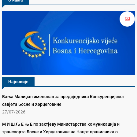
О нама
Најновије
Вања Малиџан именован за предсједника Конкуренцијског
савјета Босне и Херцеговине
27/07/2026
М И Ш Љ Е Њ Е по захтјеву Министарства комуникација и
транспорта Босне и Херцеговине на Нацрт правилника о