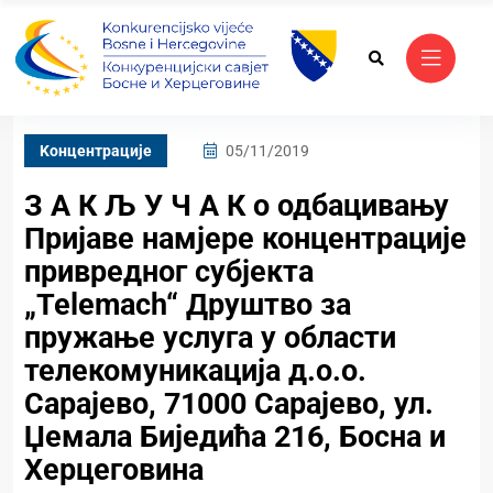
Kонцентрације
05/11/2019
З А К Љ У Ч А К о одбацивању
Пријаве намјере концентрације
привредног субјекта
„Telemach“ Друштво за
пружање услуга у области
телекомуникација д.о.о.
Сарајево, 71000 Сарајево, ул.
Џемала Биједића 216, Босна и
Херцеговина