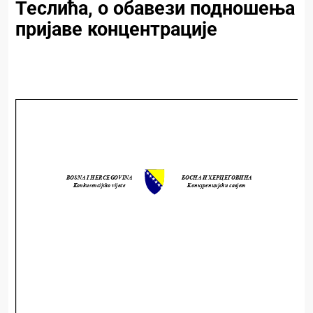
Теслића, о обавези подношења
пријаве концентрације