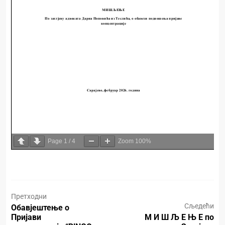
Page
1
/
4
Zoom
100%
Претходни
Сљедећи
Обавјештење о
Пријави
М И Ш Љ Е Њ Е по