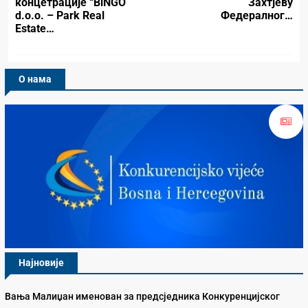
концетрације “BlNGO
Захтјеву
d.o.o. – Park Real
Федералног…
Estate…
О нама
Најновије
Вања Малиџан именован за предсједника Конкуренцијског