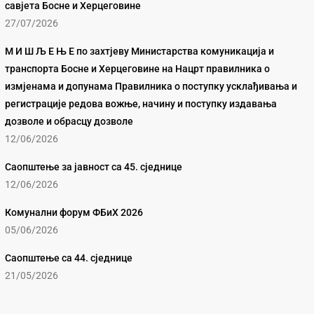
савјета Босне и Херцеговине
27/07/2026
М И Ш Љ Е Њ Е по захтјеву Министарства комуникација и
транспорта Босне и Херцеговине на Нацрт правилника о
измјенама и допунама Правилника о поступку усклађивања и
регистрације редова вожње, начину и поступку издавања
дозволе и обрасцу дозволе
12/06/2026
Саопштење за јавност са 45. сједнице
12/06/2026
Комунални форум ФБиХ 2026
05/06/2026
Саопштење са 44. сједнице
21/05/2026