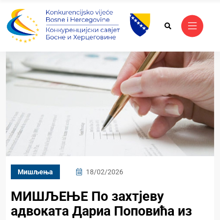
Mишљења
18/02/2026
МИШЉЕЊЕ По захтјеву
адвоката Дариа Поповића из