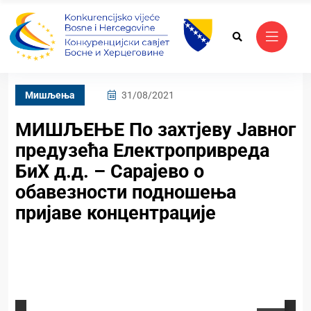
Mишљења
31/08/2021
МИШЉЕЊЕ По захтјеву Јавног
предузећа Електропривреда
БиХ д.д. – Сарајево о
обавезности подношења
пријаве концентрације