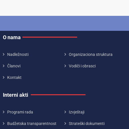
O nama
Nadležnosti
Organizaciona struktura
Članovi
Vodiči i obrasci
Kontakt
Interni akti
Programi rada
Izvještaji
Budžetska transparentnost
Strateški dokumenti