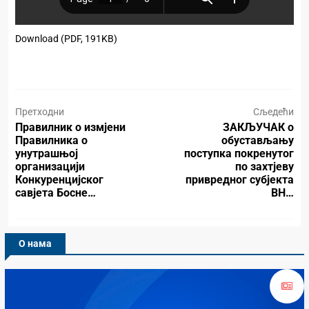
Download (PDF, 191KB)
Претходни
Сљедећи
Правилник о измјени
ЗАКЉУЧАК о
Правилника о
обустављању
унутрашњој
поступка покренутог
организацији
по захтјеву
Конкуренцијског
привредног субјекта
савјета Босне…
BH…
О нама