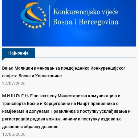
Најновије
Вања Малиџан именован за предсједника Конкуренцијског
савјета Босне и Херцеговине
27/07/2026
М И Ш Љ Е Њ Е по захтјеву Министарства комуникација и
транспорта Босне и Херцеговине на Нацрт правилника о
измјенама и допунама Правилника о поступку усклађивања и
регистрације редова вожње, начину и поступку издавања
дозволе и обрасцу дозволе
12/06/2026