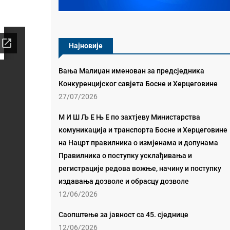
Најновије
Вања Малиџан именован за предсједника
Конкуренцијског савјета Босне и Херцеговине
27/07/2026
М И Ш Љ Е Њ Е по захтјеву Министарства
комуникација и транспорта Босне и Херцеговине
на Нацрт правилника о измјенама и допунама
Правилника о поступку усклађивања и
регистрације редова вожње, начину и поступку
издавања дозволе и обрасцу дозволе
12/06/2026
Саопштење за јавност са 45. сједнице
12/06/2026