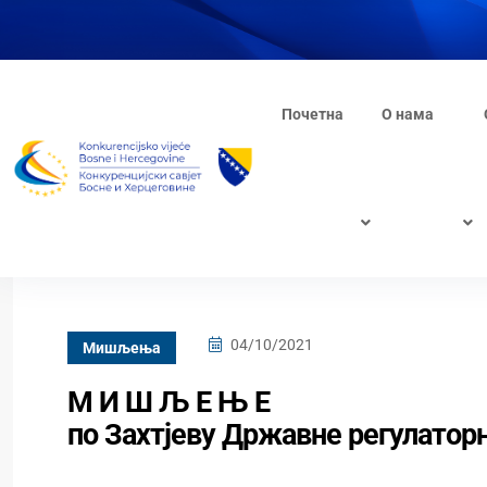
Почетна
О нама
04/10/2021
Mишљења
М И Ш Љ Е Њ Е
по Захтјеву Државне регулаторн