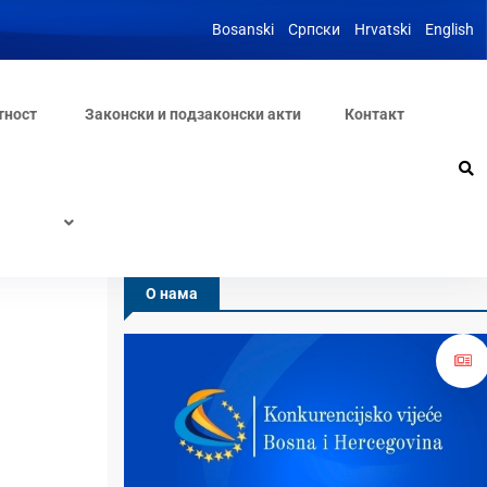
Bosanski
Српски
Hrvatski
English
тност
Законски и подзаконски акти
Контакт
О нама