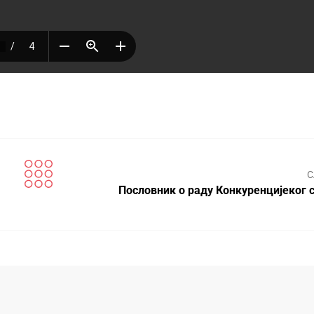
С
Пословник о раду Конкуренцијеког с