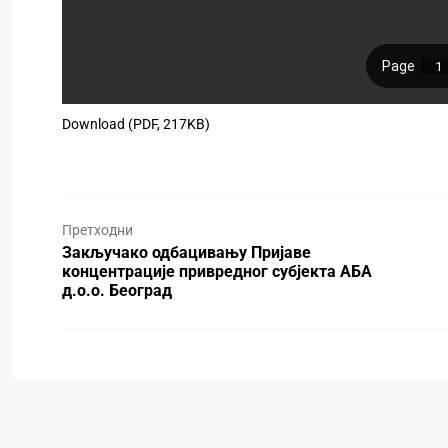
Download (PDF, 217KB)
Претходни
Закључако одбацивању Пријаве
концентрације привредног субјекта АБА
д.о.о. Београд