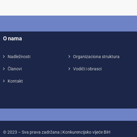
O nama
Nadležnosti
Organizaciona struktura
Članovi
Vodiči i obrasci
Kontakt
© 2023 – Sva prava zadržana | Konkurencijsko vijeće BiH