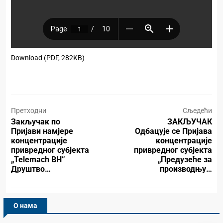
Download (PDF, 282KB)
Претходни
Сљедећи
Закључак по
ЗАКЉУЧАК
Пријави намјере
Одбацује се Пријава
концентрације
концентрације
привредног субјекта
привредног субјекта
„Telemach BH”
„Предузеће за
Друштво…
производњу…
О нама