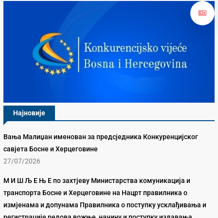
Најновије
Вања Малиџан именован за предсједника Конкуренцијског
савјета Босне и Херцеговине
27/07/2026
М И Ш Љ Е Њ Е по захтјеву Министарства комуникација и
транспорта Босне и Херцеговине на Нацрт правилника о
измјенама и допунама Правилника о поступку усклађивања и
регистрације редова вожње, начину и поступку издавања