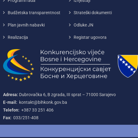
Programi rada
Izvještaji
Budžetska transparentnost
Strateški dokumenti
Plan javnih nabavki
Odluke JN
Realizacija
Registar ugovora
Adresa:
Dubrovačka 6, B zgrada, III sprat – 71000‌ Sarajevo
E-mail:
kontakt@bihkonk.gov.ba
Telefon:
+387‌ 33‌ 251‌ 406
Fax:
033/251-408