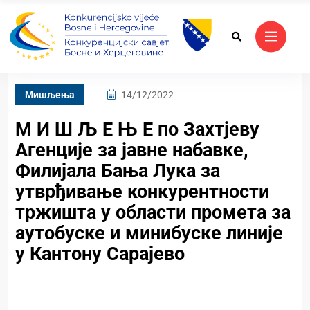
Mишљења
14/12/2022
М И Ш Љ Е Њ Е по Захтјеву
Агенције за јавне набавке,
Филијала Бања Лука за
утврђивање конкурентности
тржишта у области промета за
аутобуске и минибуске линије
у Кантону Сарајево