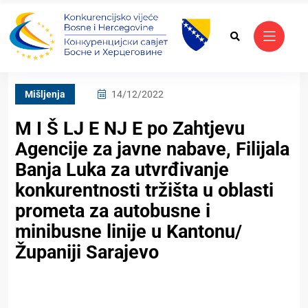
Mišljenja
14/12/2022
M I Š LJ E NJ E po Zahtjevu
Agencije za javne nabave, Filijala
Banja Luka za utvrđivanje
konkurentnosti tržišta u oblasti
prometa za autobusne i
minibusne linije u Kantonu/
Županiji Sarajevo