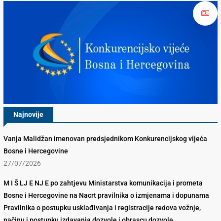
Najnovije
Vanja Malidžan imenovan predsjednikom Konkurencijskog vijeća
Bosne i Hercegovine
27/07/2026
M I Š LJ E NJ E po zahtjevu Ministarstva komunikacija i prometa
Bosne i Hercegovine na Nacrt pravilnika o izmjenama i dopunama
Pravilnika o postupku usklađivanja i registracije redova vožnje,
načinu i postupku izdavanja dozvole i obrascu dozvole