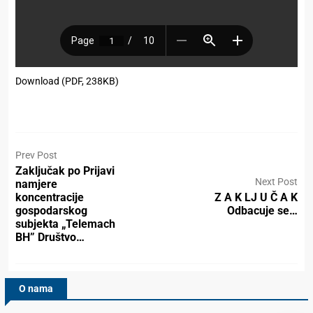
Download (PDF, 238KB)
Prev Post
Zaključak po Prijavi
Next Post
namjere
koncentracije
Z A K LJ U Č A K
gospodarskog
Odbacuje se…
subjekta „Telemach
BH” Društvo…
O nama