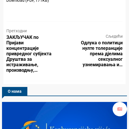
Download (PDF, 171KB)
Претходни
Сљедећи
ЗАКЉУЧАК по
Пријави
Одлука о политици
концентрације
нулте толеранције
привредног субјекта
према дјелима
Друштва за
сексуалног
истраживање,
узнемиравања и…
производњу,…
О нама