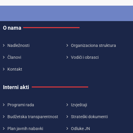
O nama
Nadležnosti
Organizaciona struktura
Članovi
Vodiči i obrasci
Kontakt
Interni akti
Programi rada
Izvještaji
Budžetska transparentnost
Strateški dokumenti
Plan javnih nabavki
Odluke JN