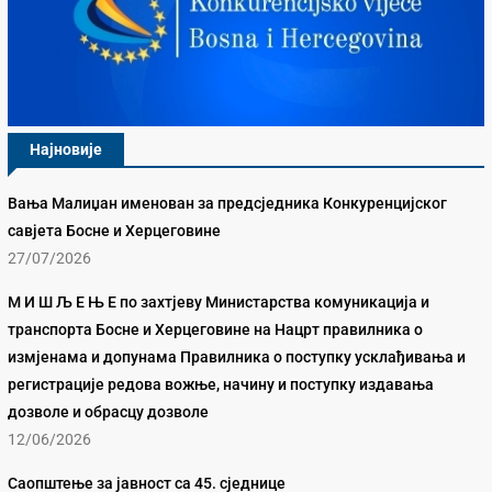
Најновије
Вања Малиџан именован за предсједника Конкуренцијског
савјета Босне и Херцеговине
27/07/2026
М И Ш Љ Е Њ Е по захтјеву Министарства комуникација и
транспорта Босне и Херцеговине на Нацрт правилника о
измјенама и допунама Правилника о поступку усклађивања и
регистрације редова вожње, начину и поступку издавања
дозволе и обрасцу дозволе
12/06/2026
Саопштење за јавност са 45. сједнице