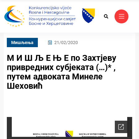
Mишљења
21/02/2020
М И Ш Љ Е Њ Е по Захтјеву
привредних субјеката (…)* ,
путем адвоката Минеле
Шеховић