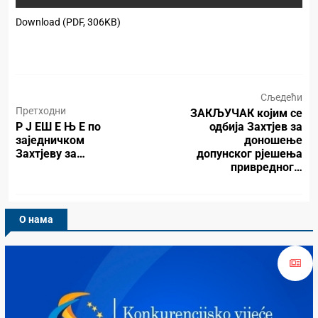
Download (PDF, 306KB)
Сљедећи
Претходни
ЗАКЉУЧАК којим се
Р Ј ЕШ Е Њ Е по
одбија Захтјев за
заједничком
доношење
Захтјеву за…
допунског рјешења
привредног…
О нама