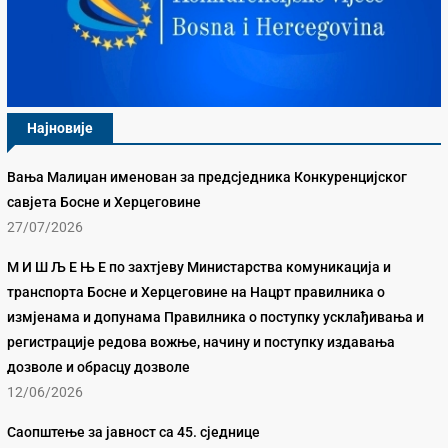
Најновије
Вања Малиџан именован за предсједника Конкуренцијског
савјета Босне и Херцеговине
27/07/2026
М И Ш Љ Е Њ Е по захтјеву Министарства комуникација и
транспорта Босне и Херцеговине на Нацрт правилника о
измјенама и допунама Правилника о поступку усклађивања и
регистрације редова вожње, начину и поступку издавања
дозволе и обрасцу дозволе
12/06/2026
Саопштење за јавност са 45. сједнице