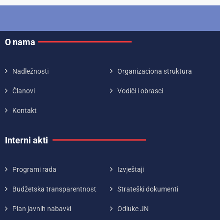
O nama
Nadležnosti
Organizaciona struktura
Članovi
Vodiči i obrasci
Kontakt
Interni akti
Programi rada
Izvještaji
Budžetska transparentnost
Strateški dokumenti
Plan javnih nabavki
Odluke JN