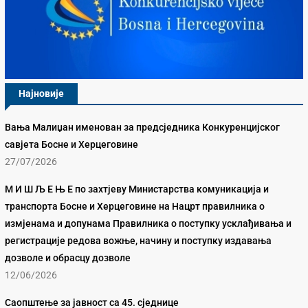
Најновије
Вања Малиџан именован за предсједника Конкуренцијског
савјета Босне и Херцеговине
27/07/2026
М И Ш Љ Е Њ Е по захтјеву Министарства комуникација и
транспорта Босне и Херцеговине на Нацрт правилника о
измјенама и допунама Правилника о поступку усклађивања и
регистрације редова вожње, начину и поступку издавања
дозволе и обрасцу дозволе
12/06/2026
Саопштење за јавност са 45. сједнице