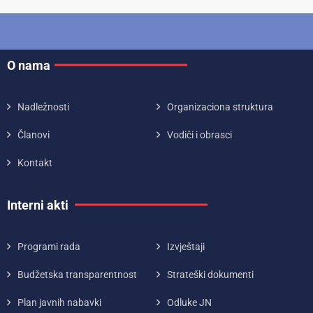
O nama
Nadležnosti
Organizaciona struktura
Članovi
Vodiči i obrasci
Kontakt
Interni akti
Programi rada
Izvještaji
Budžetska transparentnost
Strateški dokumenti
Plan javnih nabavki
Odluke JN