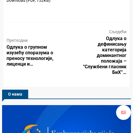
Download (PDF, 152KB)
Сљедећи
Одлука о
Претходни
дeфинисaњу
Одлука о групном
кaтeгoриja
изузећу споразума о
дoминaнтнoг
преносу технологије,
пoлoжaja –
лиценци и…
“Службени гласник
БиХ”…
О нама