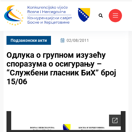
Подзаконски акти
02/08/2011
Одлука о групном изузећу
споразума о осигурању –
“Службени гласник БиХ” број
15/06