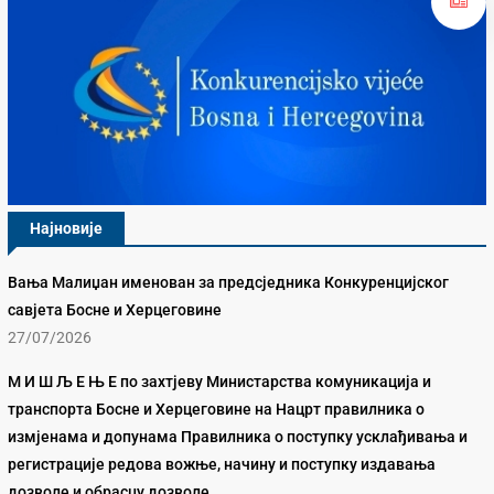
Најновије
Вања Малиџан именован за предсједника Конкуренцијског
савјета Босне и Херцеговине
27/07/2026
М И Ш Љ Е Њ Е по захтјеву Министарства комуникација и
транспорта Босне и Херцеговине на Нацрт правилника о
измјенама и допунама Правилника о поступку усклађивања и
регистрације редова вожње, начину и поступку издавања
дозволе и обрасцу дозволе