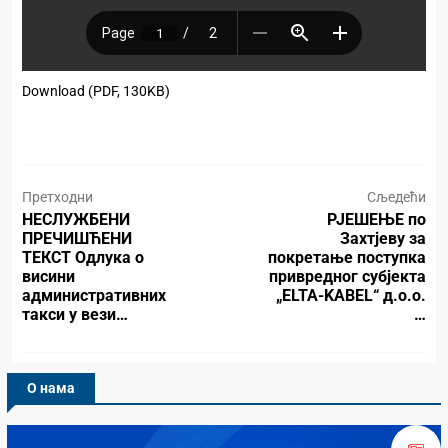
Download (PDF, 130KB)
Претходни
Сљедећи
НЕСЛУЖБЕНИ
РЈЕШЕЊЕ по
ПРЕЧИШЋЕНИ
Захтјеву за
ТЕКСТ Одлука о
покретање поступка
висини
привредног субјекта
административних
„ELTA-KABEL“ д.о.о.
такси у вези…
…
О нама