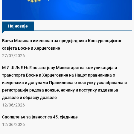
Најновије
Вања Малиџан именован за предсједника Конкуренцијског
савјета Босне и Херцеговине
27/07/2026
М И Ш Љ Е Њ Е по захтјеву Министарства комуникација и
транспорта Босне и Херцеговине на Нацрт правилника о
измјенама и допунама Правилника о поступку усклађивања и
регистрације редова вожње, начину и поступку издавања
дозволе и обрасцу дозволе
12/06/2026
Саопштење за јавност са 45. сједнице
12/06/2026