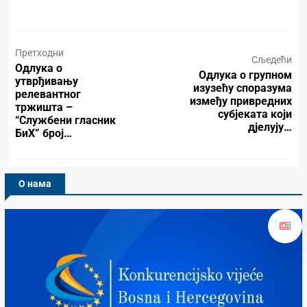
Претходни
Сљедећи
Одлука о
Одлука о групном
утврђивању
изузећу споразума
релевантног
између привредних
тржишта –
субјеката који
“Службени гласник
дјелују…
БиХ” број…
О нама