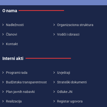
O nama
Nadležnosti
Organizaciona struktura
Članovi
Vodiči i obrasci
Kontakt
Interni akti
Programi rada
Izvještaji
Budžetska transparentnost
Strateški dokumenti
Plan javnih nabavki
Odluke JN
Realizacija
Registar ugovora