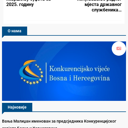
2025. годину
мјеста државног
службеника…
О нама
Најновије
Вања Малиџан именован за предсједника Конкуренцијског