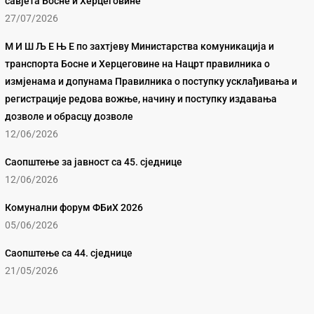
савјета Босне и Херцеговине
27/07/2026
М И Ш Љ Е Њ Е по захтјеву Министарства комуникација и
транспорта Босне и Херцеговине на Нацрт правилника о
измјенама и допунама Правилника о поступку усклађивања и
регистрације редова вожње, начину и поступку издавања
дозволе и обрасцу дозволе
12/06/2026
Саопштење за јавност са 45. сједнице
12/06/2026
Комунални форум ФБиХ 2026
05/06/2026
Саопштење са 44. сједнице
21/05/2026