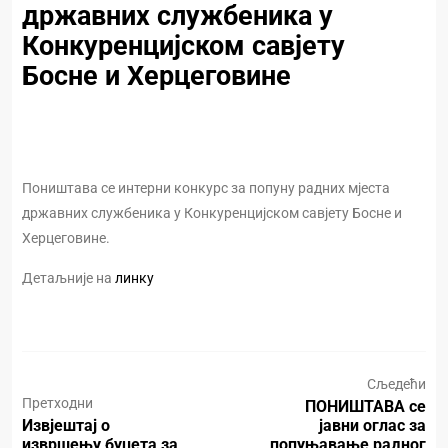
државних службеника у
Конкуренцијском савјету
Босне и Херцеговине
Поништава се интерни конкурс за попуну радних мјеста
државних службеника у Конкуренцијском савјету Босне и
Херцеговине.
Детаљније на
линку
Сљедећи
Претходни
ПОНИШТАВА се
Извјештај о
јавни оглас за
извршењу буџета за
попуњавање радног