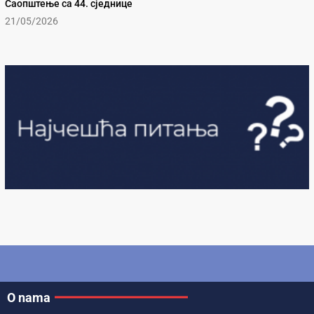
Саопштење са 44. сједнице
21/05/2026
O nama