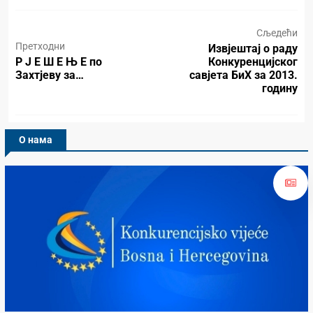
Сљедећи
Претходни
Извјештај о раду
Р Ј Е Ш Е Њ Е по
Конкуренцијског
Захтјеву за…
савјета БиХ за 2013.
годину
О нама