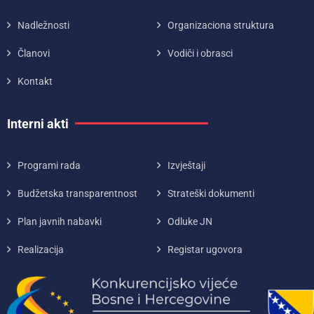
Nadležnosti
Organizaciona struktura
Članovi
Vodiči i obrasci
Kontakt
Interni akti
Programi rada
Izvještaji
Budžetska transparentnost
Strateški dokumenti
Plan javnih nabavki
Odluke JN
Realizacija
Registar ugovora