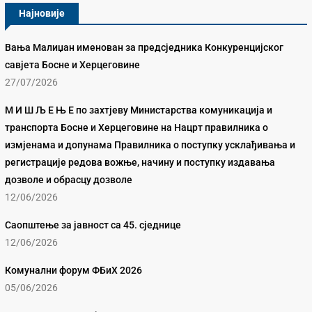
Најновије
Вања Малиџан именован за предсједника Конкуренцијског
савјета Босне и Херцеговине
27/07/2026
М И Ш Љ Е Њ Е по захтјеву Министарства комуникација и
транспорта Босне и Херцеговине на Нацрт правилника о
измјенама и допунама Правилника о поступку усклађивања и
регистрације редова вожње, начину и поступку издавања
дозволе и обрасцу дозволе
12/06/2026
Саопштење за јавност са 45. сједнице
12/06/2026
Комунални форум ФБиХ 2026
05/06/2026