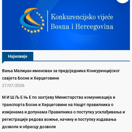
Најновије
Вања Малиџан именован за предсједника Конкуренцијског
савјета Босне и Херцеговине
27/07/2026
М И Ш Љ Е Њ Е по захтјеву Министарства комуникација и
транспорта Босне и Херцеговине на Нацрт правилника о
измјенама и допунама Правилника о поступку усклађивања и
регистрације редова вожње, начину и поступку издавања
дозволе и обрасцу дозволе