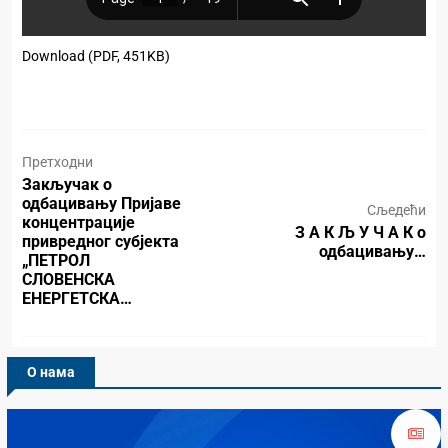
Download (PDF, 451KB)
Претходни
Закључак о
одбацивању Пријаве
Сљедећи
концентрације
З А К Љ У Ч А К о
привредног субјекта
одбацивању…
„ПЕТРОЛ
СЛОВЕНСКА
ЕНЕРГЕТСКА…
О нама