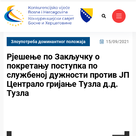
Злоупотреба доминантног положаја
15/09/2021
Рјешење по Закључку о
покретању поступка по
службеној дужности против ЈП
Централо гријање Тузла д.д.
Тузла