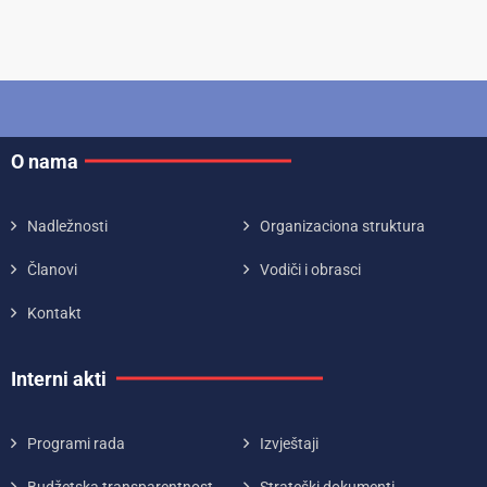
O nama
Nadležnosti
Organizaciona struktura
Članovi
Vodiči i obrasci
Kontakt
Interni akti
Programi rada
Izvještaji
Budžetska transparentnost
Strateški dokumenti