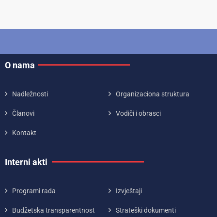
O nama
Nadležnosti
Organizaciona struktura
Članovi
Vodiči i obrasci
Kontakt
Interni akti
Programi rada
Izvještaji
Budžetska transparentnost
Strateški dokumenti