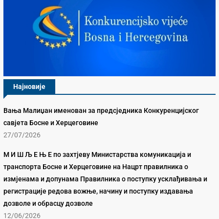
Најновије
Вања Малиџан именован за предсједника Конкуренцијског
савјета Босне и Херцеговине
27/07/2026
М И Ш Љ Е Њ Е по захтјеву Министарства комуникација и
транспорта Босне и Херцеговине на Нацрт правилника о
измјенама и допунама Правилника о поступку усклађивања и
регистрације редова вожње, начину и поступку издавања
дозволе и обрасцу дозволе
12/06/2026