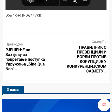
Download (PDF, 147KB)
Сљедећи
Претходни
ПРАВИЛНИК О
РЈЕШЕЊЕ по
ПРЕВЕНЦИЈИ И
Захтјеву за
БОРБИ ПРОТИВ
покретање поступка
КОРУПЦИЈЕ У
Удружења „Sine Qua
КОНКУРЕНЦИЈСКОМ
Non“…
САВЈЕТУ…
О нама