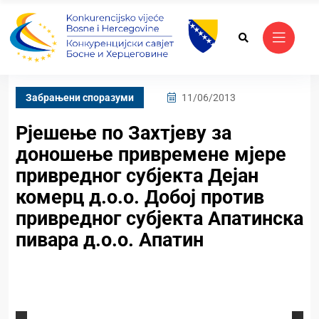
Забрањени споразуми
11/06/2013
Рјешење по Захтјеву за
доношење привремене мјере
привредног субјекта Дејан
комерц д.о.о. Добој против
привредног субјекта Апатинска
пивара д.о.о. Апатин