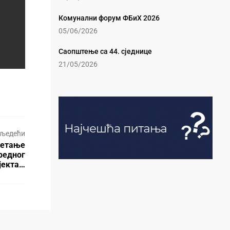
Комунални форум ФБиХ 2026
05/06/2026
Саопштење са 44. сједнице
21/05/2026
љедећи
ретање
редног
јекта…