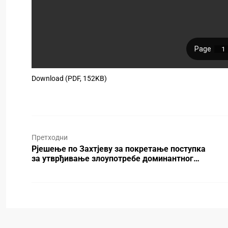
Download (PDF, 152KB)
Претходни
Рјешење по Захтјеву за покретање поступка
за утврђивање злоупотребе доминантног…