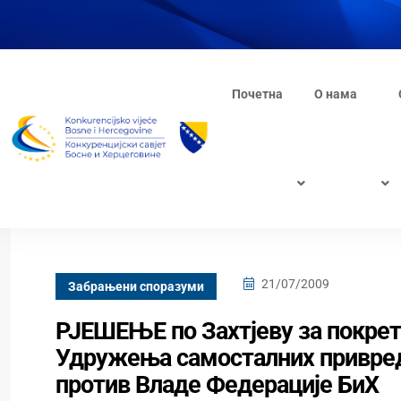
Почетна
О нама
21/07/2009
Забрањени споразуми
РЈЕШЕЊЕ по Захтјеву за покрет
Удружења самосталних привредн
против Владе Федерације БиХ