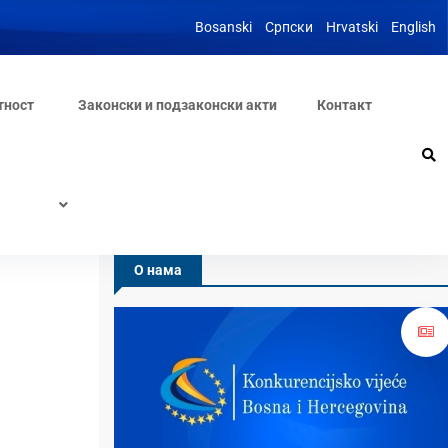
Bosanski
Српски
Hrvatski
English
тност
Законски и подзаконски акти
Контакт
О нама