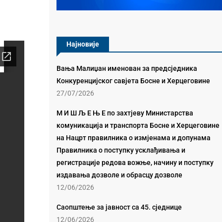
Најновије
Вања Малиџан именован за предсједника
Конкуренцијског савјета Босне и Херцеговине
27/07/2026
М И Ш Љ Е Њ Е по захтјеву Министарства
комуникација и транспорта Босне и Херцеговине
на Нацрт правилника о измјенама и допунама
Правилника о поступку усклађивања и
регистрације редова вожње, начину и поступку
издавања дозволе и обрасцу дозволе
12/06/2026
Саопштење за јавност са 45. сједнице
12/06/2026