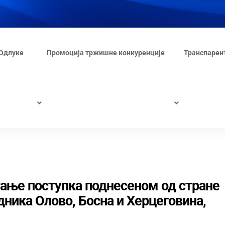
Одлуке
Промоција тржишне конкуренције
Транспарен
ање поступка поднесеном од стране
ика Олово, Босна и Херцеговина,