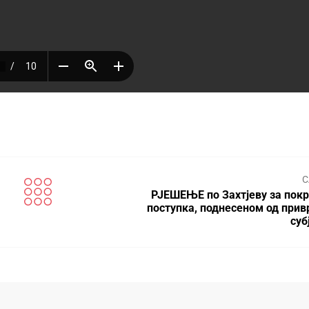
С
РЈЕШЕЊЕ по Захтјеву за пок
поступка, поднесеном од прив
суб