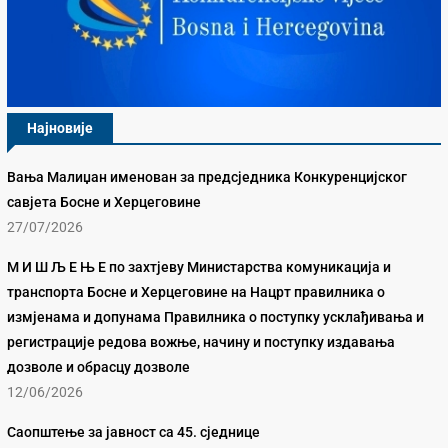
Најновије
Вања Малиџан именован за предсједника Конкуренцијског
савјета Босне и Херцеговине
27/07/2026
М И Ш Љ Е Њ Е по захтјеву Министарства комуникација и
транспорта Босне и Херцеговине на Нацрт правилника о
измјенама и допунама Правилника о поступку усклађивања и
регистрације редова вожње, начину и поступку издавања
дозволе и обрасцу дозволе
12/06/2026
Саопштење за јавност са 45. сједнице