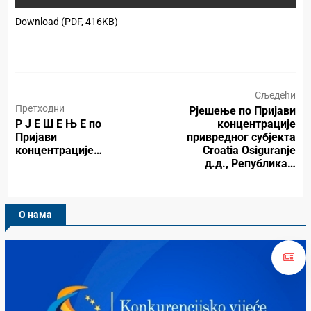
Download (PDF, 416KB)
Сљедећи
Претходни
Рјешење по Пријави
Р Ј Е Ш Е Њ Е по
концентрације
Пријави
привредног субјекта
концентрације…
Croatia Osiguranje
д.д., Република…
О нама