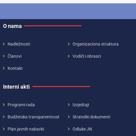
O nama
Nadležnosti
Organizaciona struktura
Članovi
Vodiči i obrasci
Kontakt
Interni akti
Programi rada
Izvještaji
Budžetska transparentnost
Strateški dokumenti
Plan javnih nabavki
Odluke JN