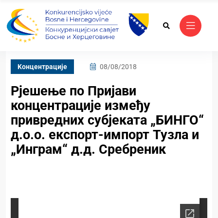
Kонцентрације
08/08/2018
Рјешење по Пријави
концентрације између
привредних субјеката „БИНГО“
д.о.о. експорт-импорт Тузла и
„Инграм“ д.д. Сребреник