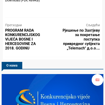
Download (PDF, 489KB)
Претходни
Сљедећи
PROGRAM RADA
Рјешење по Захтјеву
KONKURENCIJSKOG
за покретање
VIJEĆA BOSNE I
поступка
HERCEGOVINE ZA
привредног субјекта
2018. GODINU
„Telemach“ д.о.о.…
О нама