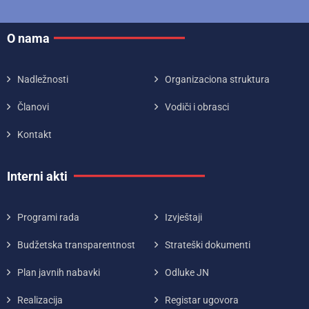
O nama
Nadležnosti
Organizaciona struktura
Članovi
Vodiči i obrasci
Kontakt
Interni akti
Programi rada
Izvještaji
Budžetska transparentnost
Strateški dokumenti
Plan javnih nabavki
Odluke JN
Realizacija
Registar ugovora