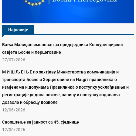
Најновије
Вања Малиџан именован за предсједника Конкуренцијског
савјета Босне и Херцеговине
27/07/2026
М И Ш Љ Е Њ Е по захтјеву Министарства комуникација и
транспорта Босне и Херцеговине на Нацрт правилника о
измјенама и допунама Правилника о поступку усклађивања и
регистрације редова вожње, начину и поступку издавања
дозволе и обрасцу дозволе
12/06/2026
Саопштење за јавност са 45. сједнице
12/06/2026