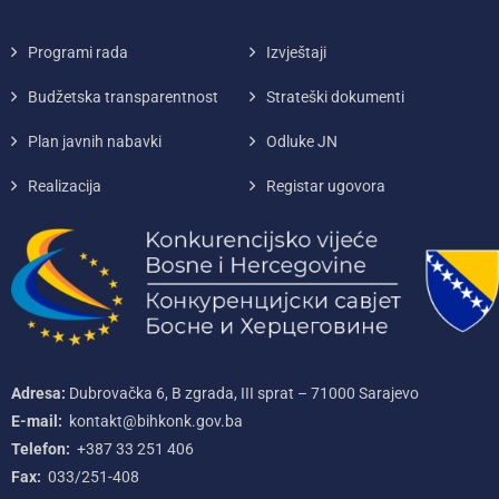
Programi rada
Izvještaji
Budžetska transparentnost
Strateški dokumenti
Plan javnih nabavki
Odluke JN
Realizacija
Registar ugovora
Adresa:
Dubrovačka 6, B zgrada, III sprat – 71000‌ Sarajevo
E-mail:
kontakt@bihkonk.gov.ba
Telefon:
+387‌ 33‌ 251‌ 406
Fax:
033/251-408