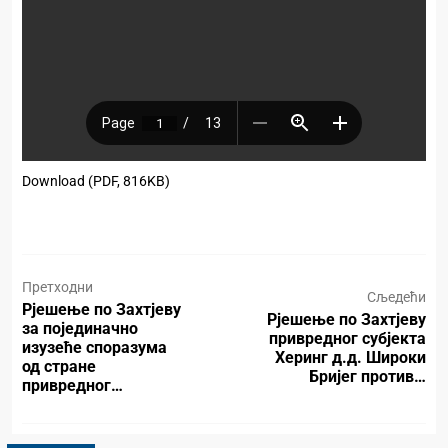
Download (PDF, 816KB)
Претходни
Сљедећи
Рјешење по Захтјеву
Рјешење по Захтјеву
за појединачно
привредног субјекта
изузеће споразума
Херинг д.д. Широки
од стране
Бријег против…
привредног…