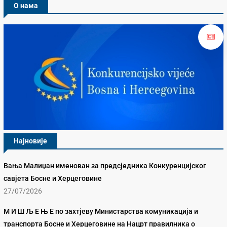
О нама
Најновије
Вања Малиџан именован за предсједника Конкуренцијског
савјета Босне и Херцеговине
27/07/2026
М И Ш Љ Е Њ Е по захтјеву Министарства комуникација и
транспорта Босне и Херцеговине на Нацрт правилника о