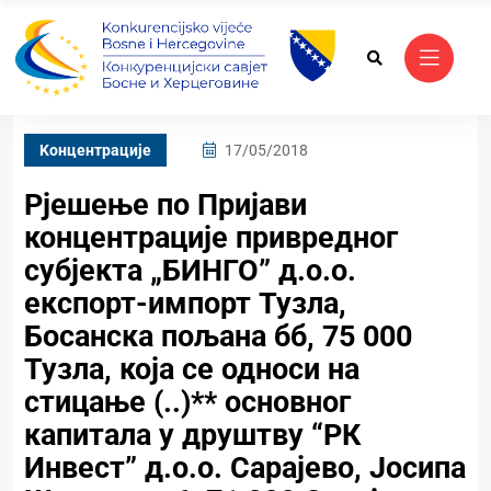
Kонцентрације
17/05/2018
Рјешење по Пријави
концентрације привредног
субјекта „БИНГО” д.о.о.
експорт-импорт Тузла,
Босанска пољана бб, 75 000
Тузла, која се односи на
стицање (..)** основног
капитала у друштву “РК
Инвест” д.о.о. Сарајево, Јосипа