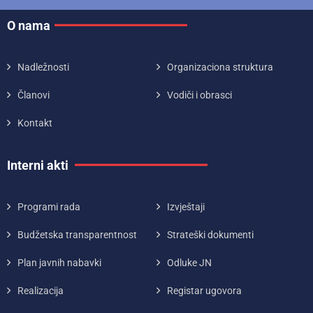
O nama
Nadležnosti
Organizaciona struktura
Članovi
Vodiči i obrasci
Kontakt
Interni akti
Programi rada
Izvještaji
Budžetska transparentnost
Strateški dokumenti
Plan javnih nabavki
Odluke JN
Realizacija
Registar ugovora