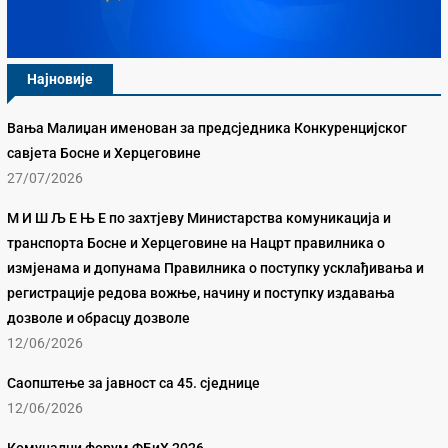
Најновије
Вања Малиџан именован за предсједника Конкуренцијског
савјета Босне и Херцеговине
27/07/2026
М И Ш Љ Е Њ Е по захтјеву Министарства комуникација и
транспорта Босне и Херцеговине на Нацрт правилника о
измјенама и допунама Правилника о поступку усклађивања и
регистрације редова вожње, начину и поступку издавања
дозволе и обрасцу дозволе
12/06/2026
Саопштење за јавност са 45. сједнице
12/06/2026