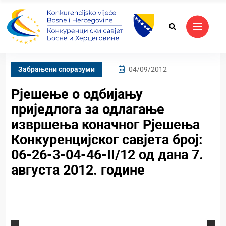
Забрањени споразуми
04/09/2012
Рјешењe о одбијању
приједлога за одлагање
извршења коначног Рјешења
Конкуренцијског савјета број:
06-26-3-04-46-II/12 од дана 7.
августа 2012. године