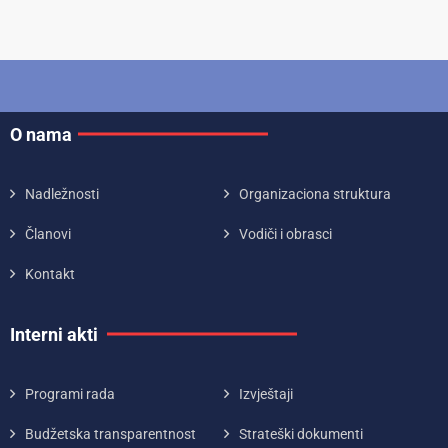
O nama
Nadležnosti
Organizaciona struktura
Članovi
Vodiči i obrasci
Kontakt
Interni akti
Programi rada
Izvještaji
Budžetska transparentnost
Strateški dokumenti