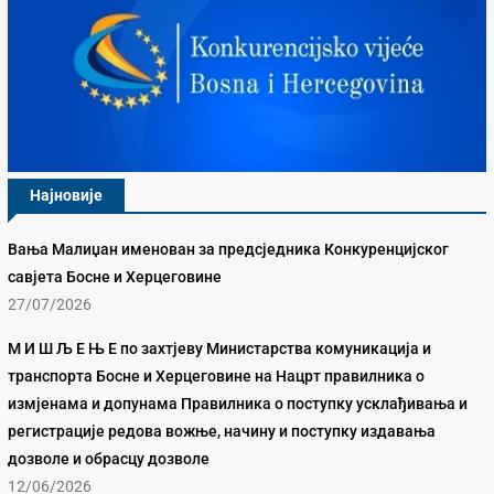
Најновије
Вања Малиџан именован за предсједника Конкуренцијског
савјета Босне и Херцеговине
27/07/2026
М И Ш Љ Е Њ Е по захтјеву Министарства комуникација и
транспорта Босне и Херцеговине на Нацрт правилника о
измјенама и допунама Правилника о поступку усклађивања и
регистрације редова вожње, начину и поступку издавања
дозволе и обрасцу дозволе
12/06/2026