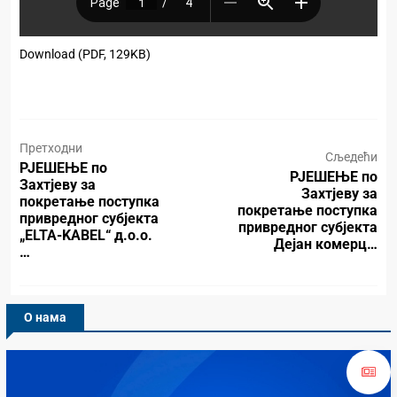
Download (PDF, 129KB)
Претходни
Сљедећи
РЈЕШЕЊЕ по
РЈЕШЕЊЕ по
Захтјеву за
Захтјеву за
покретање поступка
покретање поступка
привредног субјекта
привредног субјекта
„ELTA-KABEL“ д.о.о.
Дејан комерц…
…
О нама