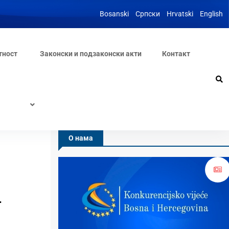
Bosanski
Српски
Hrvatski
English
тност
Законски и подзаконски акти
Контакт
О нама
г