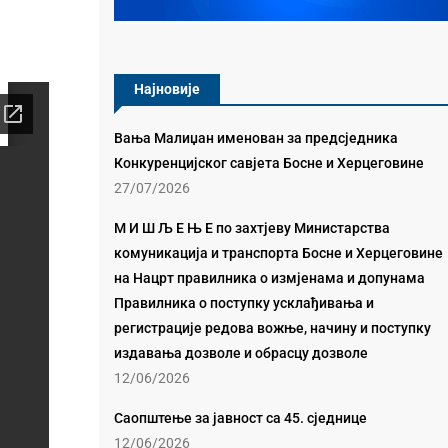
Најновије
Вања Малиџан именован за предсједника
Конкуренцијског савјета Босне и Херцеговине
27/07/2026
М И Ш Љ Е Њ Е по захтјеву Министарства
комуникација и транспорта Босне и Херцеговине
на Нацрт правилника о измјенама и допунама
Правилника о поступку усклађивања и
регистрације редова вожње, начину и поступку
издавања дозволе и обрасцу дозволе
12/06/2026
Саопштење за јавност са 45. сједнице
12/06/2026