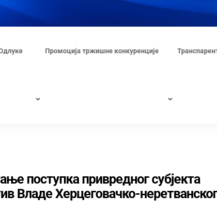
Одлуке
Промоција тржишне конкуренције
Транспарен
ање поступка привредног субјекта
ив Владе Херцеговачко-неретванско