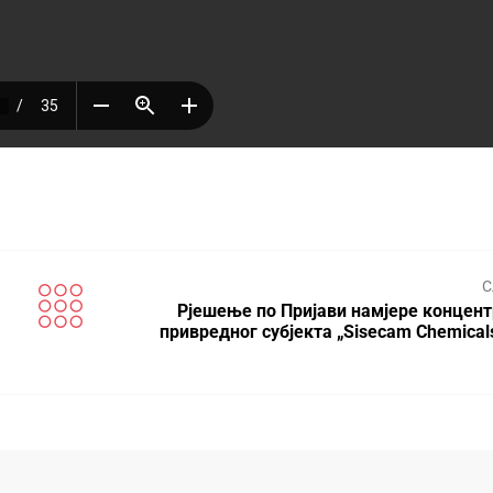
С
Рјешење по Пријави намјере концент
привредног субјекта „Sisecam Chemical