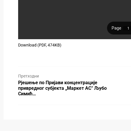
Download (PDF, 474KB)
Претходни
Рјешење по Пријави концентрације
привредног субјекта „Маркет АС“ Љубо
Симић…