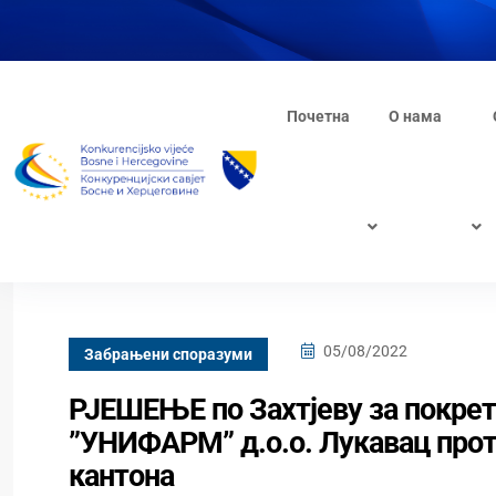
Почетна
О нама
05/08/2022
Забрањени споразуми
РЈЕШЕЊЕ по Захтјеву за покрет
”УНИФАРМ” д.о.о. Лукавац прот
кантона