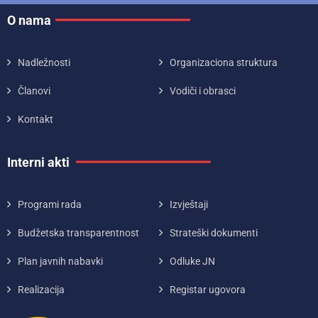
O nama
Nadležnosti
Organizaciona struktura
Članovi
Vodiči i obrasci
Kontakt
Interni akti
Programi rada
Izvještaji
Budžetska transparentnost
Strateški dokumenti
Plan javnih nabavki
Odluke JN
Realizacija
Registar ugovora