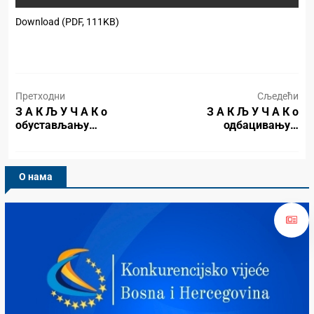
Download (PDF, 111KB)
Претходни
Сљедећи
З А К Љ У Ч А К о
З А К Љ У Ч А К о
обустављању…
одбацивању…
О нама