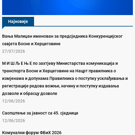
Најновије
Вања Малиџан именован за предсједника Конкуренцијског
савјета Босне и Херцеговине
27/07/2026
М И Ш Љ Е Њ Е по захтјеву Министарства комуникација и
транспорта Босне и Херцеговине на Нацрт правилника о
измјенама и допунама Правилника о поступку усклађивања и
регистрације редова вожње, начину и поступку издавања
дозволе и обрасцу дозволе
12/06/2026
Саопштење за јавност са 45. сједнице
12/06/2026
Комунални форум ФБиХ 2026