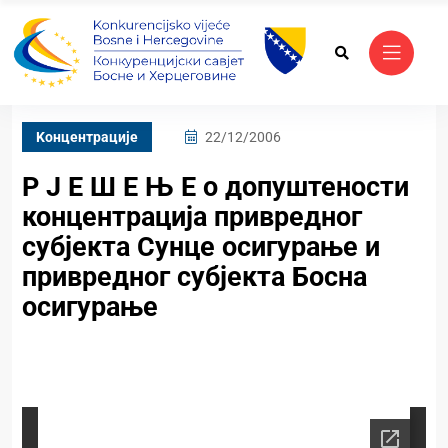
Kонцентрације
22/12/2006
Р Ј Е Ш Е Њ Е о допуштености
концентрација привредног
субјекта Сунце осигурање и
привредног субјекта Босна
осигурање