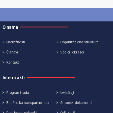
O nama
Nadležnosti
Organizaciona struktura
Članovi
Vodiči i obrasci
Kontakt
Interni akti
Programi rada
Izvještaji
Budžetska transparentnost
Strateški dokumenti
Plan javnih nabavki
Odluke JN