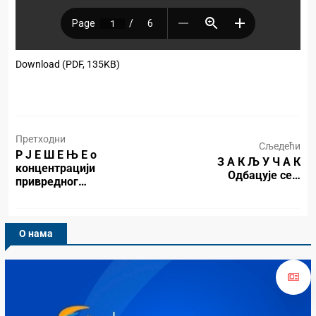
Download (PDF, 135KB)
Претходни
Сљедећи
Р Ј Е Ш Е Њ Е о
З А К Љ У Ч А К
концентрацији
Одбацује се…
привредног…
О нама