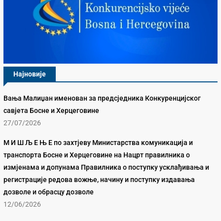
Најновије
Вања Малиџан именован за предсједника Конкуренцијског
савјета Босне и Херцеговине
27/07/2026
М И Ш Љ Е Њ Е по захтјеву Министарства комуникација и
транспорта Босне и Херцеговине на Нацрт правилника о
измјенама и допунама Правилника о поступку усклађивања и
регистрације редова вожње, начину и поступку издавања
дозволе и обрасцу дозволе
12/06/2026