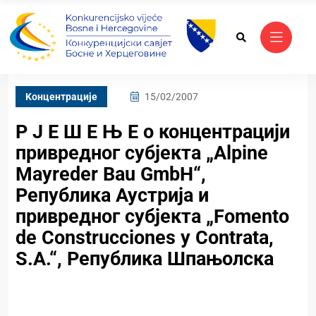
Kонцентрације
15/02/2007
Р Ј Е Ш Е Њ Е о концентрацији
привредног субјекта „Alpine
Mayreder Bau GmbH“,
Република Аустрија и
привредног субјекта „Fomento
de Construcciones y Contrata,
S.A.“, Република Шпањолска