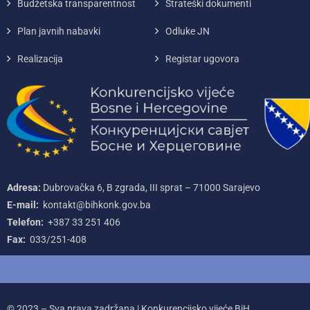
Budžetska transparentnost
Strateški dokumenti
Plan javnih nabavki
Odluke JN
Realizacija
Registar ugovora
Adresa:
Dubrovačka 6, B zgrada, III sprat – 71000‌ Sarajevo
E-mail:
kontakt@bihkonk.gov.ba
Telefon:
+387‌ 33‌ 251‌ 406
Fax:
033/251-408
© 2023 – Sva prava zadržana | Konkurencijsko vijeće BiH