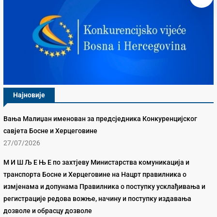
Најновије
Вања Малиџан именован за предсједника Конкуренцијског
савјета Босне и Херцеговине
27/07/2026
М И Ш Љ Е Њ Е по захтјеву Министарства комуникација и
транспорта Босне и Херцеговине на Нацрт правилника о
измјенама и допунама Правилника о поступку усклађивања и
регистрације редова вожње, начину и поступку издавања
дозволе и обрасцу дозволе