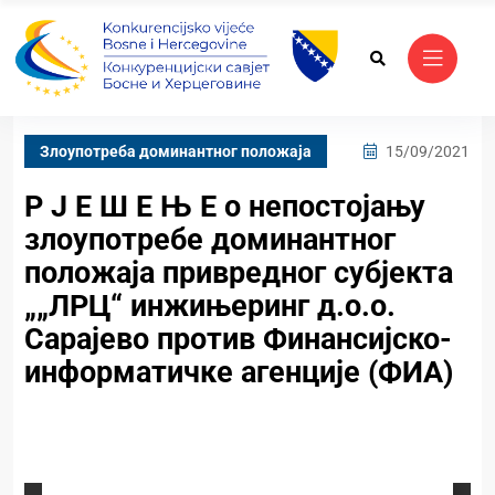
Злоупотреба доминантног положаја
15/09/2021
Р Ј Е Ш Е Њ Е о непостојању
злоупотребе доминантног
положаја привредног субјекта
„„ЛРЦ“ инжињеринг д.о.о.
Сарајево против Финансијско-
информатичке агенције (ФИА)