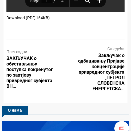
Download (PDF, 164KB)
Сљедећи
Претходни
Закључак о
ЗАКЉУЧАК о
одбацивању Пријаве
обустављању
концентрације
поступка покренутог
привредног субјекта
по захтјеву
„ПЕТРОЛ
привредног субјекта
СЛОВЕНСКА
BH…
ЕНЕРГЕТСКА…
О нама