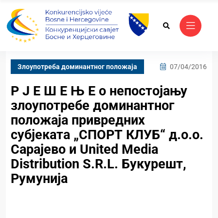
Злоупотреба доминантног положаја
07/04/2016
Р Ј Е Ш Е Њ Е о непостојању
злоупотребе доминантног
положаја привредних
субјеката „СПОРТ КЛУБ“ д.о.о.
Сарајево и United Media
Distribution S.R.L. Букурешт,
Румунија