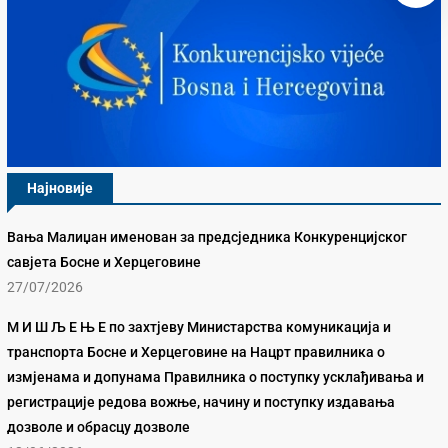
Најновије
Вања Малиџан именован за предсједника Конкуренцијског
савјета Босне и Херцеговине
27/07/2026
М И Ш Љ Е Њ Е по захтјеву Министарства комуникација и
транспорта Босне и Херцеговине на Нацрт правилника о
измјенама и допунама Правилника о поступку усклађивања и
регистрације редова вожње, начину и поступку издавања
дозволе и обрасцу дозволе