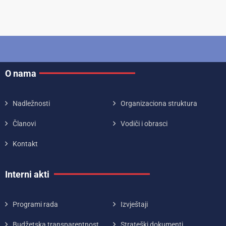
O nama
Nadležnosti
Organizaciona struktura
Članovi
Vodiči i obrasci
Kontakt
Interni akti
Programi rada
Izvještaji
Budžetska transparentnost
Strateški dokumenti