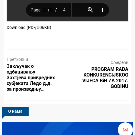
Download (PDF, 506KB)
Претходни
Сљедећи
Закључак о
PROGRAM RADA
одбацивању
KONKURENCIJSKOG
Захтјева привредних
VIJEĆA BiH ZA 2017.
субјеката Ледо д.д.
GODINU
за производњу…
О нама