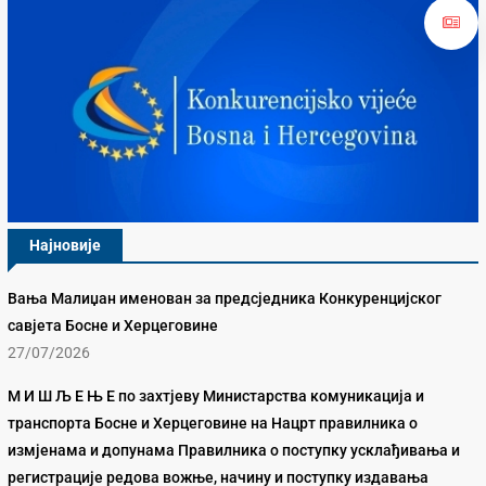
Најновије
Вања Малиџан именован за предсједника Конкуренцијског
савјета Босне и Херцеговине
27/07/2026
М И Ш Љ Е Њ Е по захтјеву Министарства комуникација и
транспорта Босне и Херцеговине на Нацрт правилника о
измјенама и допунама Правилника о поступку усклађивања и
регистрације редова вожње, начину и поступку издавања