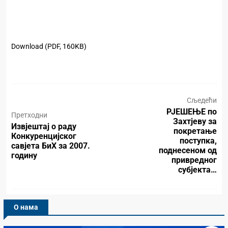
Download (PDF, 160KB)
Сљедећи
РЈЕШЕЊЕ по
Претходни
Захтјеву за
Извјештај о раду
покретање
Конкуренцијског
поступка,
савјета БиХ за 2007.
поднесеном од
годину
привредног
субјекта…
О нама