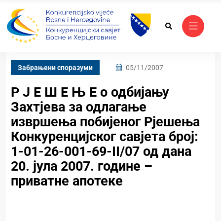
Забрањени споразуми
05/11/2007
Р Ј Е Ш Е Њ Е о одбијању
Захтјева за одлагање
извршења побијеног Рјешења
Конкуренцијског савјета број:
1-01-26-001-69-II/07 од дана
20. јула 2007. године –
приватне апотеке