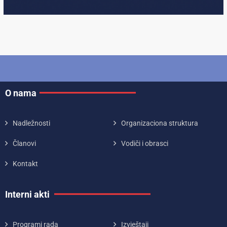
O nama
Nadležnosti
Organizaciona struktura
Članovi
Vodiči i obrasci
Kontakt
Interni akti
Programi rada
Izvještaji