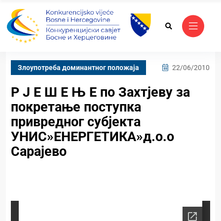
Злоупотреба доминантног положаја
22/06/2010
Р Ј Е Ш Е Њ Е по Захтјеву за
покретање поступка
привредног субјекта
УНИС»ЕНЕРГЕТИКА»д.о.о
Сарајево