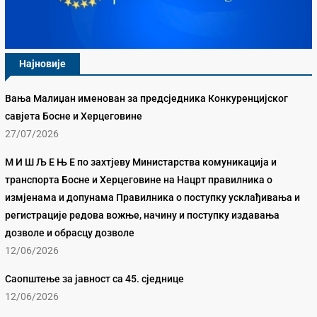
Најновије
Вања Малиџан именован за предсједника Конкуренцијског
савјета Босне и Херцеговине
27/07/2026
М И Ш Љ Е Њ Е по захтјеву Министарства комуникација и
транспорта Босне и Херцеговине на Нацрт правилника о
измјенама и допунама Правилника о поступку усклађивања и
регистрације редова вожње, начину и поступку издавања
дозволе и обрасцу дозволе
12/06/2026
Саопштење за јавност са 45. сједнице
12/06/2026