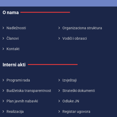
O nama
Nadležnosti
Organizaciona struktura
Članovi
Vodiči i obrasci
Kontakt
Interni akti
Programi rada
Izvještaji
Budžetska transparentnost
Strateški dokumenti
Plan javnih nabavki
Odluke JN
Realizacija
Registar ugovora