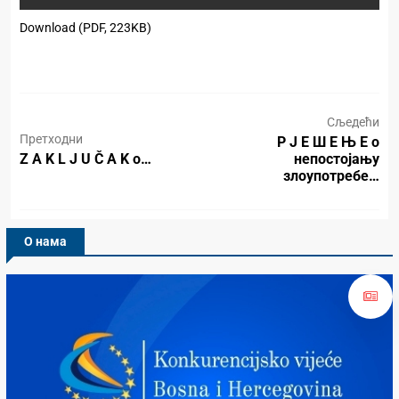
Download (PDF, 223KB)
Сљедећи
Претходни
Р Ј Е Ш Е Њ Е о
Z A K L J U Č A K o…
непостојању
злоупотребе…
О нама