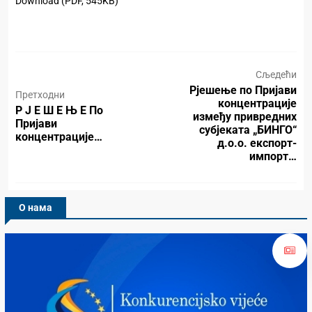
Download (PDF, 545KB)
Сљедећи
Рјешење по Пријави
Претходни
концентрације
Р Ј Е Ш Е Њ Е По
између привредних
Пријави
субјеката „БИНГО“
концентрације…
д.о.о. експорт-
импорт…
О нама