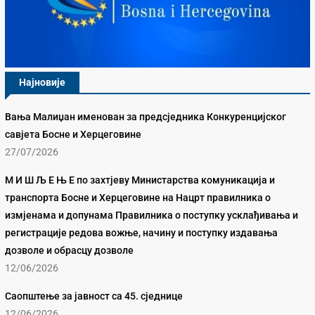
Најновије
Вања Малиџан именован за предсједника Конкуренцијског
савјета Босне и Херцеговине
27/07/2026
М И Ш Љ Е Њ Е по захтјеву Министарства комуникација и
транспорта Босне и Херцеговине на Нацрт правилника о
измјенама и допунама Правилника о поступку усклађивања и
регистрације редова вожње, начину и поступку издавања
дозволе и обрасцу дозволе
12/06/2026
Саопштење за јавност са 45. сједнице
12/06/2026