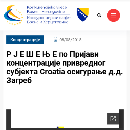
Kонцентрације
08/08/2018
Р Ј Е Ш Е Њ Е по Пријави
концентрације привредног
субјекта Croatia осигурање д.д.
Загреб