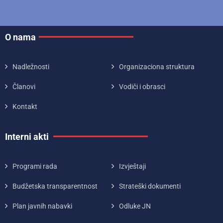
O nama
Nadležnosti
Organizaciona struktura
Članovi
Vodiči i obrasci
Kontakt
Interni akti
Programi rada
Izvještaji
Budžetska transparentnost
Strateški dokumenti
Plan javnih nabavki
Odluke JN