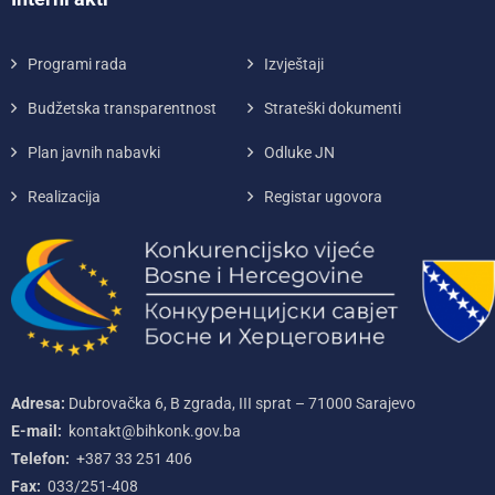
Programi rada
Izvještaji
Budžetska transparentnost
Strateški dokumenti
Plan javnih nabavki
Odluke JN
Realizacija
Registar ugovora
Adresa:
Dubrovačka 6, B zgrada, III sprat – 71000‌ Sarajevo
E-mail:
kontakt@bihkonk.gov.ba
Telefon:
+387‌ 33‌ 251‌ 406
Fax:
033/251-408