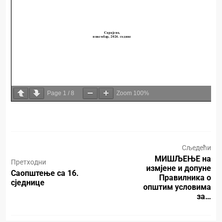
Page
1
/
8
Zoom
100%
Сљедећи
МИШЉЕЊЕ на
Претходни
измјене и допуне
Саопштење са 16.
Правилника о
сједнице
општим условима
за…