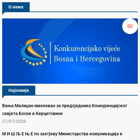
О нама
Најновије
Вања Малиџан именован за предсједника Конкуренцијског
савјета Босне и Херцеговине
27/07/2026
М И Ш Љ Е Њ Е по захтјеву Министарства комуникација и