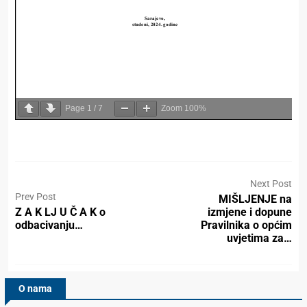
Page
1
/
7
Zoom
100%
Next Post
Prev Post
MIŠLJENJE na
Z A K LJ U Č A K o
izmjene i dopune
odbacivanju…
Pravilnika o općim
uvjetima za…
O nama