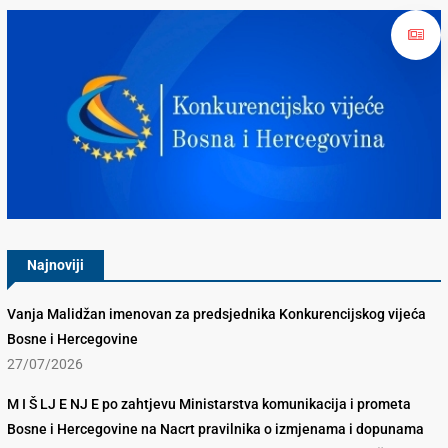
Konkurencijsko Vijeće BiH
Najnoviji
Vanja Malidžan imenovan za predsjednika Konkurencijskog vijeća
Bosne i Hercegovine
27/07/2026
M I Š LJ E NJ E po zahtjevu Ministarstva komunikacija i prometa
Bosne i Hercegovine na Nacrt pravilnika o izmjenama i dopunama