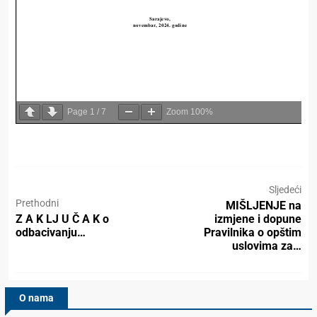
Page
1
/
7
Zoom
100%
Sljedeći
Prethodni
MIŠLJENJE na
Z A K LJ U Č A K o
izmjene i dopune
odbacivanju…
Pravilnika o opštim
uslovima za…
O nama