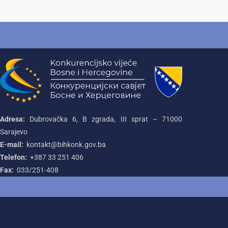
Adresa:
Dubrovačka 6, B zgrada, III sprat – 71000‌
Sarajevo
E-mail:
kontakt@bihkonk.gov.ba
Telefon:
+387‌ 33‌ 251‌ 406
Fax:
033/251-408