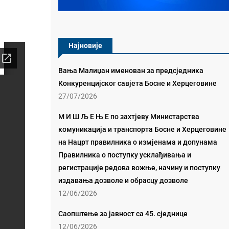
Најновије
Вања Малиџан именован за предсједника
Конкуренцијског савјета Босне и Херцеговине
27/07/2026
М И Ш Љ Е Њ Е по захтјеву Министарства
комуникација и транспорта Босне и Херцеговине
на Нацрт правилника о измјенама и допунама
Правилника о поступку усклађивања и
регистрације редова вожње, начину и поступку
издавања дозволе и обрасцу дозволе
12/06/2026
Саопштење за јавност са 45. сједнице
12/06/2026