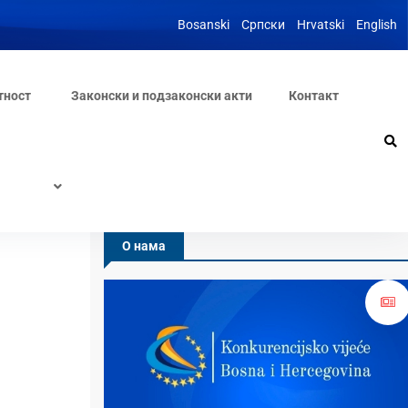
Bosanski
Српски
Hrvatski
English
тност
Законски и подзаконски акти
Контакт
О нама