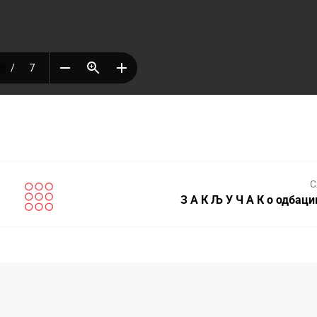
С
З А К Љ У Ч А К о одбац