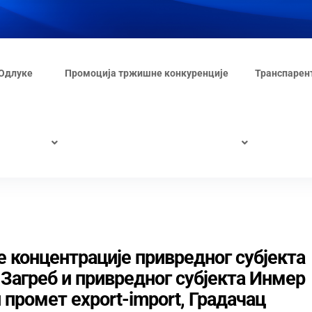
Одлуке
Промоција тржишне конкуренције
Транспарен
ре концентрације привредног субјекта
, Загреб и привредног субјекта Инмер
и промет export-import, Градачац