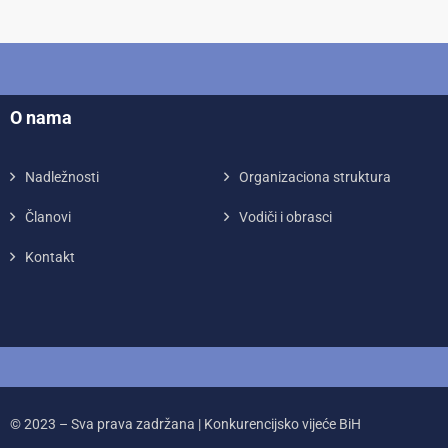
O nama
Nadležnosti
Organizaciona struktura
Članovi
Vodiči i obrasci
Kontakt
© 2023 – Sva prava zadržana | Konkurencijsko vijeće BiH