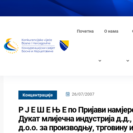
Почетна
О нама
26/07/2007
Kонцентрације
Р Ј Е Ш Е Њ Е по Пријави намје
Дукат млијечна индустрија д.д.
д.о.о. за производњу, трговину 