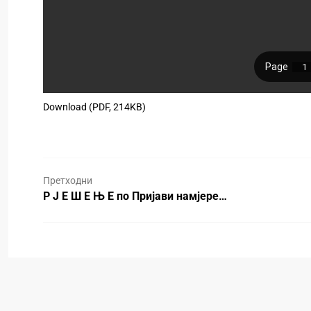
Download (PDF, 214KB)
Претходни
Р Ј Е Ш Е Њ Е по Пријави намјере…