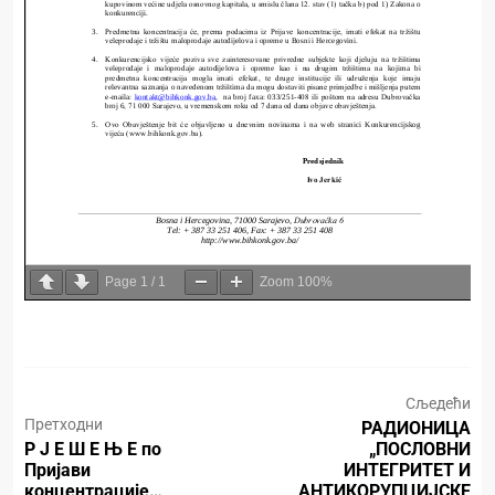
Page
1
/
1
Zoom
100%
Сљедећи
Претходни
РАДИОНИЦА
Р Ј Е Ш Е Њ Е по
„ПОСЛОВНИ
Пријави
ИНТЕГРИТЕТ И
концентрације…
АНТИКОРУПЦИЈСКЕ