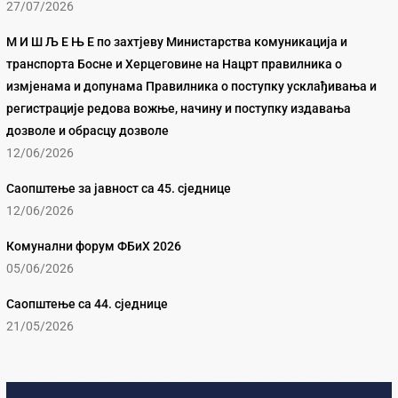
27/07/2026
М И Ш Љ Е Њ Е по захтјеву Министарства комуникација и
транспорта Босне и Херцеговине на Нацрт правилника о
измјенама и допунама Правилника о поступку усклађивања и
регистрације редова вожње, начину и поступку издавања
дозволе и обрасцу дозволе
12/06/2026
Саопштење за јавност са 45. сједнице
12/06/2026
Комунални форум ФБиХ 2026
05/06/2026
Саопштење са 44. сједнице
21/05/2026