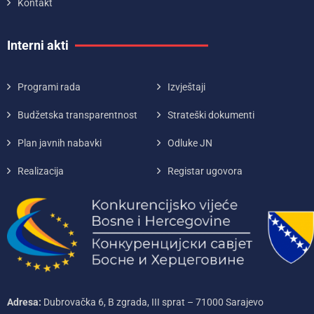
Kontakt
Interni akti
Programi rada
Izvještaji
Budžetska transparentnost
Strateški dokumenti
Plan javnih nabavki
Odluke JN
Realizacija
Registar ugovora
Adresa:
Dubrovačka 6, B zgrada, III sprat – 71000‌ Sarajevo