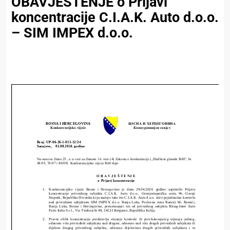
OBAVJEŠTENJE o Prijavi
koncentracije C.I.A.K. Auto d.o.o.
– SIM IMPEX d.o.o.