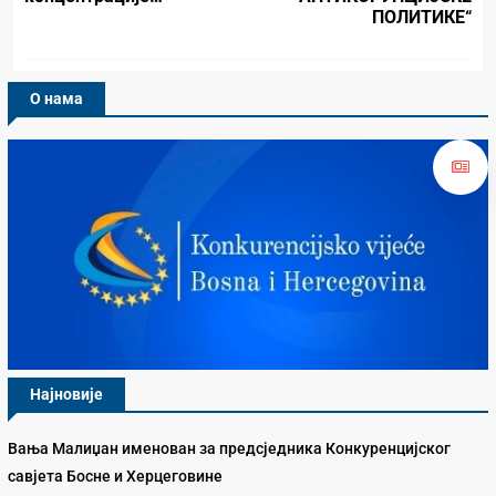
ПОЛИТИКЕ“
О нама
Најновије
Вања Малиџан именован за предсједника Конкуренцијског
савјета Босне и Херцеговине