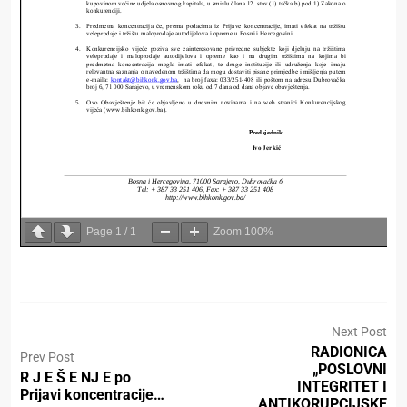
Page
1
/
1
Zoom
100%
Next Post
RADIONICA
Prev Post
„POSLOVNI
R J E Š E NJ E po
INTEGRITET I
Prijavi koncentracije…
ANTIKORUPCIJSKE