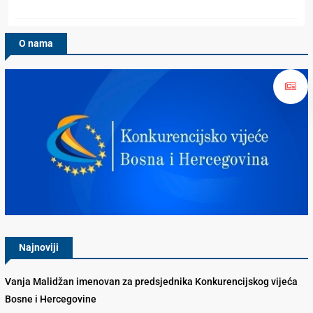
O nama
Konkurencijsko Vijeće BiH
Najnoviji
Vanja Malidžan imenovan za predsjednika Konkurencijskog vijeća
Bosne i Hercegovine