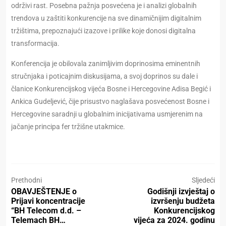
održivi rast. Posebna pažnja posvećena je i analizi globalnih
trendova u zaštiti konkurencije na sve dinamičnijim digitalnim
tržištima, prepoznajući izazove i prilike koje donosi digitalna
transformacija.
Konferencija je obilovala zanimljivim doprinosima eminentnih
stručnjaka i poticajnim diskusijama, a svoj doprinos su dale i
članice Konkurencijskog vijeća Bosne i Hercegovine Adisa Begić i
Ankica Gudeljević, čije prisustvo naglašava posvećenost Bosne i
Hercegovine saradnji u globalnim inicijativama usmjerenim na
jačanje principa fer tržišne utakmice.
Prethodni
Sljedeći
OBAVJEŠTENJE o
Godišnji izvještaj o
Prijavi koncentracije
izvršenju budžeta
“BH Telecom d.d. –
Konkurencijskog
Telemach BH…
vijeća za 2024. godinu