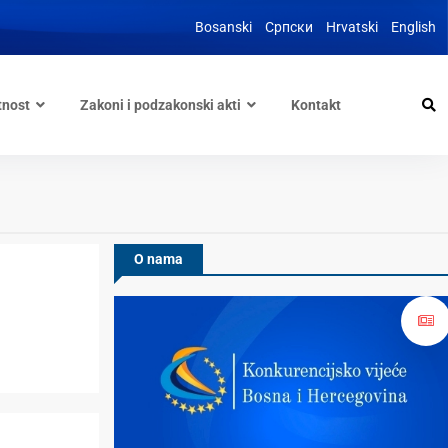
Bosanski
Српски
Hrvatski
English
tnost
Zakoni i podzakonski akti
Kontakt
O nama