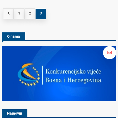
1
2
3
O nama
Konkurencijsko Vijeće BiH
Najnoviji