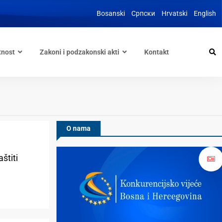
Bosanski
Српски
Hrvatski
English
tnost
Zakoni i podzakonski akti
Kontakt
O nama
štiti