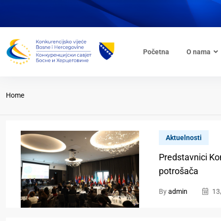
Početna
O nama
Home
Aktuelnosti
Predstavnici Kon
potrošača
By
admin
13