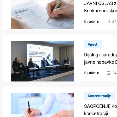
JAVNI OGLAS za
Konkurencijsko
By
admin
24
Vijesti
Dijalog i saradn
javne nabavke B
By
admin
24
Koncentracije
SAOPĆENJE Konku
koncetraciji