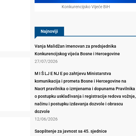
Konkurencijsko Vijeće BiH
Najnoviji
Vanja Malidžan imenovan za predsjednika
Konkurencijskog vijeća Bosne i Hercegovine
27/07/2026
M I Š LJ E NJ E po zahtjevu Ministarstva
komunikacija i prometa Bosne i Hercegovine na
Nacrt pravilnika o izmjenama i dopunama Pravilnika
o postupku usklađivanja i registracije redova vožnje,
načinu i postupku izdavanja dozvole i obrascu
dozvole
12/06/2026
Saopštenje za javnost sa 45. sjednice