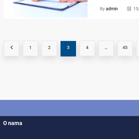
By
admin
15
1
2
3
4
…
45
O nama