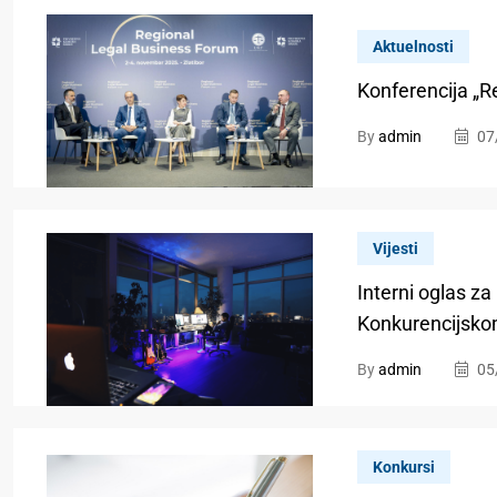
Aktuelnosti
Konferencija „R
By
admin
07
Vijesti
Interni oglas z
Konkurencijsko
By
admin
05
Konkursi