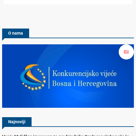
O nama
Konkurencijsko Vijeće BiH
Najnoviji