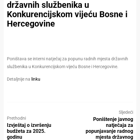
državnih službenika u
Konkurencijskom vijeću Bosne i
Hercegovine
Poništava se interni natječaj za popunu radnih mjesta državnih
službenika u Konkurencijskom vijeću Bosne i Hercegovine.
Detaljnije na
linku
Sljedeći
Prethodni
Poništenje javnog
Izvještaj o izvršenju
natječaja za
budžeta za 2025.
popunjavanje radnog
godinu
mjesta državnog