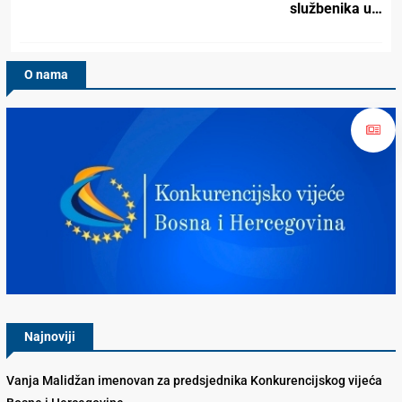
službenika u…
O nama
Konkurencijsko Vijeće BiH
Najnoviji
Vanja Malidžan imenovan za predsjednika Konkurencijskog vijeća