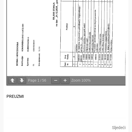
Page
1
/
56
Zoom
100%
PREUZMI
Sljedeći