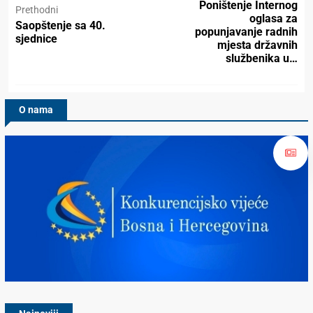
Poništenje Internog
Prethodni
oglasa za
Saopštenje sa 40.
popunjavanje radnih
sjednice
mjesta državnih
službenika u…
O nama
Konkurencijsko Vijeće BiH